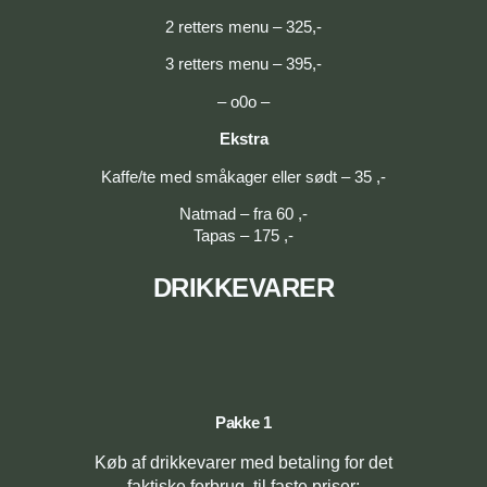
2 retters menu – 325,-
3 retters menu – 395,-
– o0o –
Ekstra
Kaffe/te med småkager eller sødt – 35 ,-
Natmad – fra 60 ,-
Tapas – 175 ,-
DRIKKEVARER
Pakke 1
Køb af drikkevarer med betaling for det
faktiske forbrug, til faste priser: